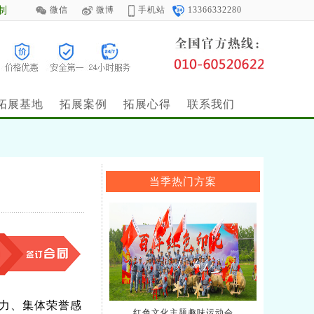
制
微信
微博
手机站
13366332280
拓展基地
拓展案例
拓展心得
联系我们
当季热门方案
力、集体荣誉感
红色文化主题趣味运动会