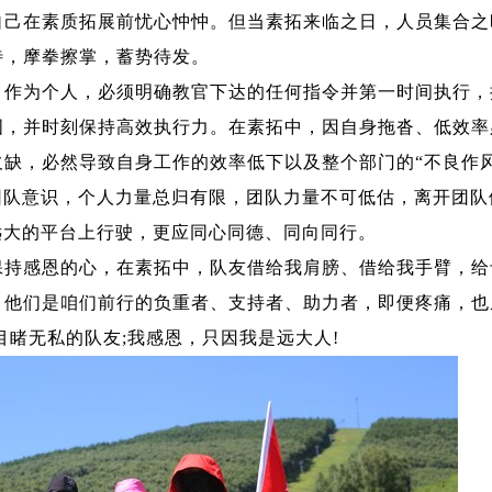
在素质拓展前忧心忡忡。但当素拓来临之日，人员集合之
待，摩拳擦掌，蓄势待发。
为个人，必须明确教官下达的任何指令并第一时间执行，
图，并时刻保持高效执行力。在素拓中，因自身拖沓、低效率
缺，必然导致自身工作的效率低下以及整个部门的“不良作风
团队意识，个人力量总归有限，团队力量不可低估，离开团队
远大的平台上行驶，更应同心同德、同向同行。
感恩的心，在素拓中，队友借给我肩膀、借给我手臂，给
。他们是咱们前行的负重者、支持者、助力者，即便疼痛，也
目睹无私的队友;我感恩，只因我是远大人!