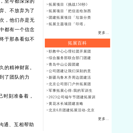
，至今都深深的
>拓展项目《挑战150秒》
弃、不放弃为了
>拓展项目「把信送给加西
>团建拓展项目「垃圾分类
次，他们亦是无
>拓展主题项目「印塔」
中都有一个信念
更多...
终于那条看似不
拓展百科
>职教中心心理社团开展团
>综合服务部联合部门团建
>青岛中山公园团建
久的精神财富。
>公司团建让我们深刻的意
到了团队的力
>新疆乌鲁木齐周边团建活
>北京公司部门户外拓展团
>军事拓展心得-我的军训生
己时刻准备着，
>2023公司端午节团建拓展训
>黄花水长城团建攻略
>北京6月团建拓展活动-北京
更多...
沟通、互相帮助