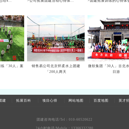
4...
>公司拓展团建活动心得体...
>团建拓展训练的心得体会.
练「30人」案
销售易公司北京怀柔水上团建
微软集团「30人」古北
「200人两天
日游
团建
拓展百科
项目心得
网站地图
百度地图
英才
团建咨询电话/Tel：010-60520622
24小时电话/Mobile：13366332280