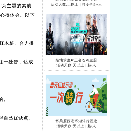
活动天数:天以上
|
时令价
起/人
”为主题的素质
的心得体会。以下
扛木桩、合力推
绝地求生☛王者吃鸡主题
往一处使，达成
活动天数:天以上
|
起/人
的。
得自己优缺点。
怀柔雁西湖环湖骑行团建
活动天数:天以上
|
起/人