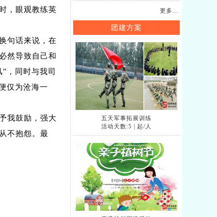
时，眼观教练英
更多...
团建方案
换句话来说，在
必然导致自己和
”，同时与我司
便仅为沧海一
予我鼓励，强大
五天军事拓展训练
活动天数:5
|
起/人
从不抱怨。最