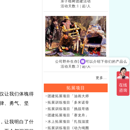
亲子植树团建活动
活动天数:1
|
起/人
公司野外生存团建拓展活
可以介绍下你们的产品么
活动天数:3
|
起/人
更多...
拓展项目
仅让我们体魄得
>团建拓展项目「油画大师
>拓展训练项目「多米诺骨
律、勇气、坚
>拓展训练项目「挑战哥德
>团建拓展项目「赛龙舟」
，让我明白了什
>水上拓展项目「扎筏泅渡
>拓展训练项目《动力绳圈