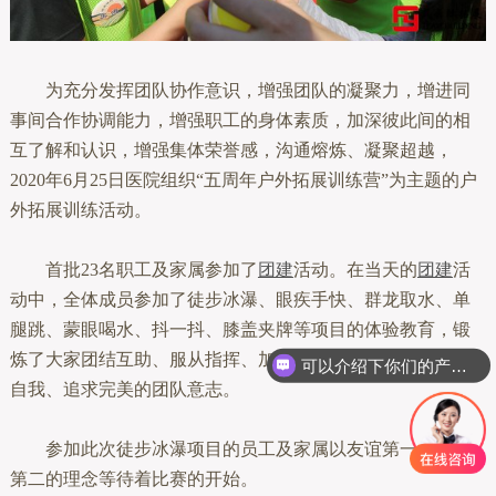
为充分发挥团队协作意识，增强团队的凝聚力，增进同
事间合作协调能力，增强职工的身体素质，加深彼此间的相
互了解和认识，增强集体荣誉感，沟通熔炼、凝聚超越，
2020年6月25日医院组织“五周年户外拓展训练营”为主题的户
外拓展训练活动。
首批23名职工及家属参加了
团建
活动。在当天的
团建
活
动中，全体成员参加了徒步冰瀑、眼疾手快、群龙取水、单
腿跳、蒙眼喝水、抖一抖、膝盖夹牌等项目的体验教育，锻
炼了大家团结互助、服从指挥、加强沟通、开动脑筋、突破
可以介绍下你们的产品么
自我、追求完美的团队意志。
参加此次徒步冰瀑项目的员工及家属以友谊第一，比赛
第二的理念等待着比赛的开始。