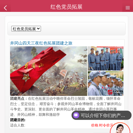
红色党员拓展
井冈山四天三夜红色拓展团建之旅
团建亮点：
在红色拓展活动中瞻仰革命烈士陵园，敬献花圈，缅怀革命
烈士，坚定信念， 艰苦奋斗；参观井冈山革命博物馆，全面了解井冈山
斗争史。更深刻、更全面的了解井冈山革命精神。通过井冈山英烈事
迹、井冈山精神，鼓舞和激励学
可以介绍下你们的产品么
团建目的:
适合人数:
价格:时令价元起/人