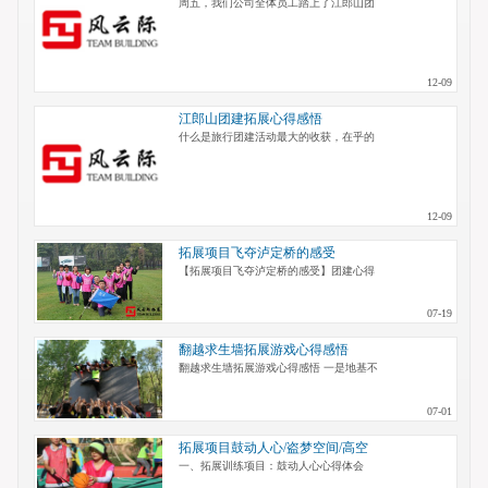
周五，我们公司全体员工踏上了江郎山团
12-09
江郎山团建拓展心得感悟
什么是旅行团建活动最大的收获，在乎的
12-09
拓展项目飞夺泸定桥的感受
【拓展项目飞夺泸定桥的感受】团建心得
07-19
翻越求生墙拓展游戏心得感悟
翻越求生墙拓展游戏心得感悟 一是地基不
07-01
拓展项目鼓动人心/盗梦空间/高空
一、拓展训练项目：鼓动人心心得体会