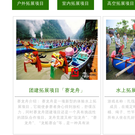
户外拓展项目
室内拓展项目
高空拓展项目
团建拓展项目「赛龙舟」
水上拓
赛龙舟介绍： 赛龙舟是一项新型的体验水上拓
游戏名称：扎筏
展项目，它能使参赛者身心得到放松，舒缓压
成员，在规定
力，同时赛龙舟团建项目还是一个具有挑战性
桶、绳子、竹竿
的团队合作项目。龙舟竞渡又称“划龙舟”、“赛
所有人坐在扎好
龙舟”、 “龙船赛会”等，是一种具有浓