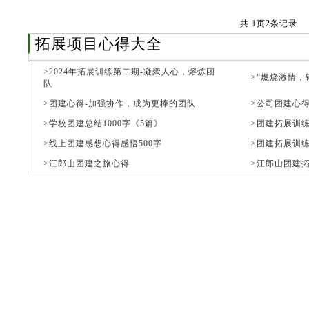
共
1
页
2
条记录
拓展项目心得大全
>2024年拓展训练第二期-凝聚人心，熔炼团
>“燃烧激情，
队
>团建心得-加强协作，成为更棒的团队
>公司团建心得
>学校团建总结1000字《5篇》
>团建拓展训练
>线上团建感想心得感悟500字
>团建拓展训练
>江郎山团建之旅心得
>江郎山团建