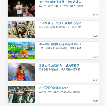
2024年的新年团建是一个值得让人
2024年的新年 团建 是一个值得让人期待的
04-26
「2024最新」军训拓展训练心得体
今天是军训拓展训练的第七天。军训已然
04-26
2024年拓展团建心得体会1000字《
一篇、团建心得体会1000字、培训千万条，
03-06
团建心得-加强协作，成为更棒的
团建心得-加强协作，成为更棒的团队 团
09-04
大学军训心得体会500字
古人云：“天将降大任于斯人也，必先苦
06-13