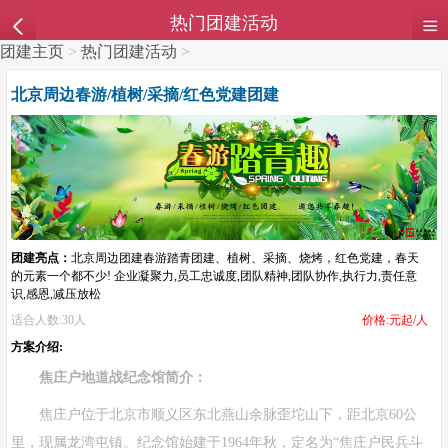
热门团建活动
团建主页
>
热门团建活动
>
北京周边春游/植树/采摘/红色党建团建
团建亮点：
北京周边团建春游踏青团建、植树、采摘、烧烤，红色党建，春天
的元素一个都不少! 企业凝聚力,员工忠诚度,团队精神,团队协作,执行力,责任意
识,感恩,减压放松
适合人数:30人
价格:元起/人
方案介绍:
焦庄户地道战纪念馆简介：
焦庄户位于北京市顺义区东北燕山余脉歪坨山下，距北京60公
里，现属龙湾屯镇。纪念馆始建于1964年秋，定名为“焦庄户民兵斗