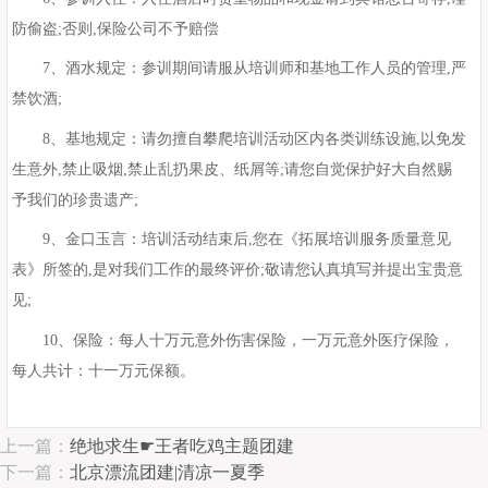
防偷盗;否则,保险公司不予赔偿
7、酒水规定：参训期间请服从培训师和基地工作人员的管理,严
禁饮酒;
8、基地规定：请勿擅自攀爬培训活动区内各类训练设施,以免发
生意外,禁止吸烟,禁止乱扔果皮、纸屑等;请您自觉保护好大自然赐
予我们的珍贵遗产;
9、金口玉言：培训活动结束后,您在《拓展培训服务质量意见
表》所签的,是对我们工作的最终评价;敬请您认真填写并提出宝贵意
见;
10、保险：每人十万元意外伤害保险，一万元意外医疗保险，
每人共计：十一万元保额。
上一篇：
绝地求生☛王者吃鸡主题团建
下一篇：
北京漂流团建|清凉一夏季