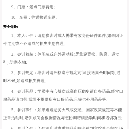
9、门票：景点门票费用;
10、车费：往返接送车辆。
安全保险:
1、本人证件：请您参训时成人携带有效身份证件原件,如果因证
件过期或不齐造成的损失由您自理;
2、参训着装：休闲装或户外运动服(尽量穿宽松、防磨、运动
鞋),防寒衣物;
3、参训规定：培训时请严格遵守规定时间,接送集合时间等,过
时不候,如造成损失自理;
4、参训药品：学员中有心脏病或高血压病史请自备药品,经常口
服药品请自带,我司不提供所有口服药品,只提供外用药品等;
5、参训事件：如果遭遇恶劣天气或交通、国家政策规定等不能
正常活动时,培训顾问会根据情况与您协调培训活动时间和培训项目;
6、参训入住：入住酒店时贵重物品和现金请到宾馆总台寄存,谨