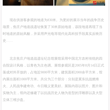
现在供游客参观的地道为830米。为更好的展示当年的战争历史
场景，焦庄户地道战遗址恢复了30米原始地道，该段地道再现了当
时地道的原始风貌，并采用声光电等现代化高科技手段真实反映历
史……
北京焦庄户地道战遗址纪念馆展馆采用中国北方农村传统的四
合院设计风格，以青色为主色调。展馆参观区是2005年8月14日正式
落成对外开放的，占地近9000平方米，建筑面积2000余平方米，馆
内展出面积1000平方米。共分为三个部分：分别是冀东抗战燃烽
火、人民战争建奇功、今日顺义更美好。展陈内容以照片、图片和
实物为主，馆内还修建了以抗战历史人物为造型的浮雕群以及大型
立体三维沙盘。