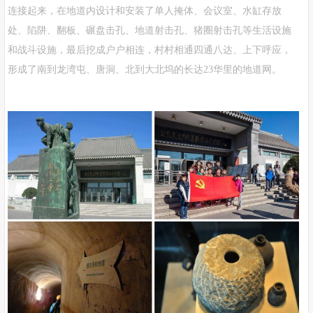
连接起来，在地道内设计和安装了单人掩体、会议室、水缸存放
处、陷阱、翻板、碾盘击孔、地道射击孔、猪圈射击孔等生活设施
和战斗设施，最后挖成户户相连，村村相通四通八达、上下呼应，
形成了南到龙湾屯、唐洞、北到大北坞的长达23华里的地道网。