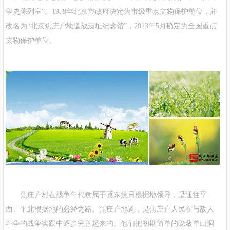
争史陈列室”。1979年北京市政府决定为市级重点文物保护单位，并
改名为“北京焦庄户地道战遗址纪念馆”，2013年5月确定为全国重点
文物保护单位。
焦庄户村在战争年代隶属于冀东抗日根据地领导，是通往平
西、平北根据地的必经之路。焦庄户地道，是焦庄户人民在与敌人
斗争的战争实践中逐步完善起来的。他们把初期简单的隐蔽单口洞